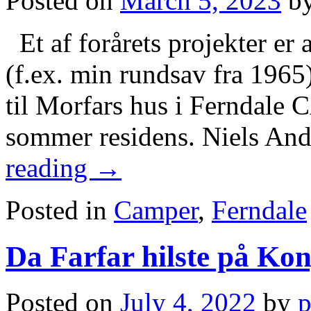
Posted on
March 5, 2023
b
Et af forårets projekter er 
(f.ex. min rundsav fra 196
til Morfars hus i Ferndale 
sommer residens. Niels And
reading
→
Posted in
Camper
,
Ferndale
Da Farfar hilste på Ko
Posted on
July 4, 2022
by
p