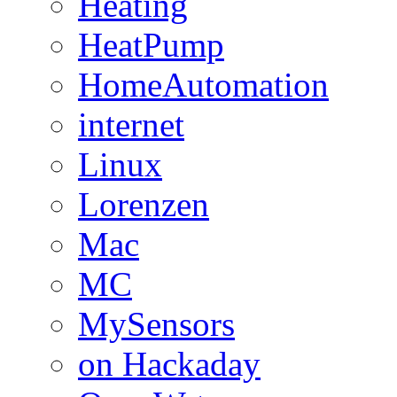
Heating
HeatPump
HomeAutomation
internet
Linux
Lorenzen
Mac
MC
MySensors
on Hackaday