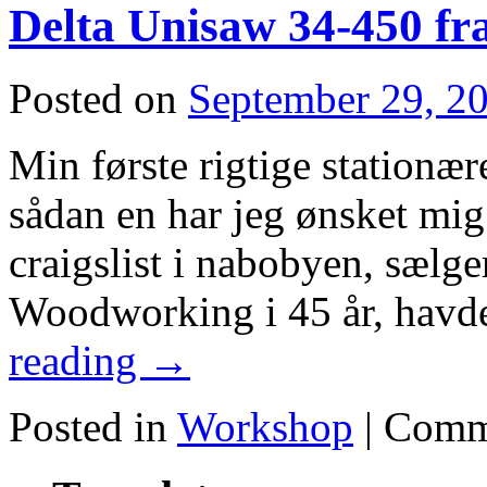
Delta Unisaw 34-450 fr
CNC
Router
Posted on
September 29, 2
Min første rigtige stationære
sådan en har jeg ønsket mig
craigslist i nabobyen, sælg
Woodworking i 45 år, havd
reading
→
Posted in
Workshop
|
Comm