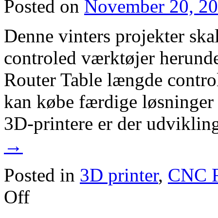
Posted on
November 20, 2
Denne vinters projekter ska
controled værktøjer herund
Router Table længde control
kan købe færdige løsninger t
3D-printere er der udvikli
→
Posted in
3D printer
,
CNC R
on
Off
3D
Printer
–