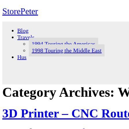
StorePeter
Skip
to
Blog
content
Travels
1994 Touring the Americas
1998 Touring the Middle East
Hus
Category Archives:
W
3D Printer – CNC Rout