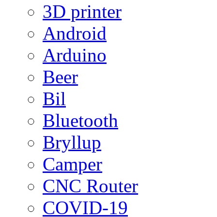
3D printer
Android
Arduino
Beer
Bil
Bluetooth
Bryllup
Camper
CNC Router
COVID-19