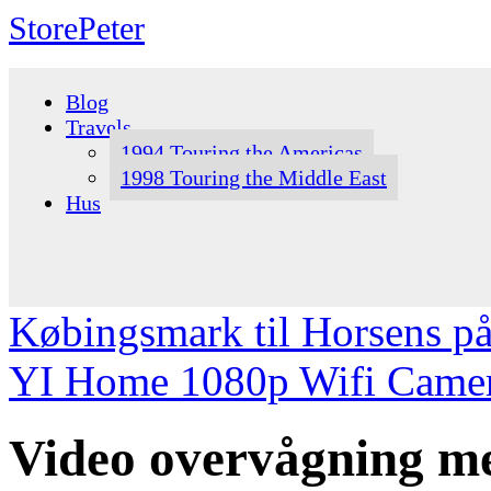
StorePeter
Skip
to
Blog
content
Travels
1994 Touring the Americas
1998 Touring the Middle East
Hus
Købingsmark til Horsens på
YI Home 1080p Wifi Came
Video overvågning m