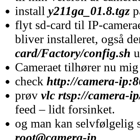
install
y211ga_01.8.tgz
p
flyt sd-card til IP-camer
bliver installeret, også d
card/Factory/config.sh
u
Cameraet tilhører nu mig
check
http://camera-ip:
prøv
vlc rtsp://camera-i
feed – lidt forsinket.
og man kan selvfølgelig s
root@camera-ip