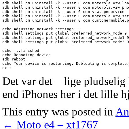
adb shell pm uninstall -k --user 0 com.motorola.vzw.loa
adb shell pm uninstall -k --user 0 com.motorola.vzw.pho
adb shell pm uninstall -k --user 0 com.vzw.apnservice

adb shell pm uninstall -k --user 0 com.motorola.vzw.set
adb shell pm uninstall -k --user 0 com.customermobile.p
echo Adjusting network settings...

adb shell settings put global preferred_network_mode 9

adb shell settings put global preferred_network_mode1 9

adb shell settings put global preferred_network_mode2 9

echo ...finished

echo Rebooting device

adb reboot

echo Your device is restarting. Debloating is complete.

Det var det – lige pludselig
end iPhones her i det lille h
This entry was posted in
An
←
Moto e4 – xt1767