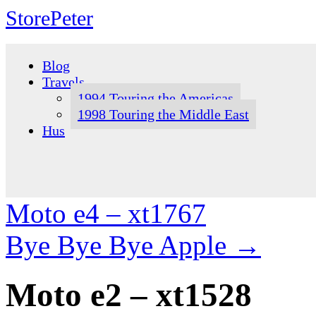
StorePeter
Skip
to
Blog
content
Travels
1994 Touring the Americas
1998 Touring the Middle East
Hus
Moto e4 – xt1767
Bye Bye Bye Apple
→
Moto e2 – xt1528