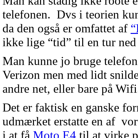
Man kan stadig ikke roote el
telefonen. Dvs i teorien k
da den også er omfattet af
“
ikke lige “tid” til en tur ned
Man kunne jo bruge telefone
Verizon men med lidt snild
andre net, eller bare på Wifi
Det er faktisk en ganske fo
udmærket erstatte en af vo
i at få
Moto E4
til at virke 