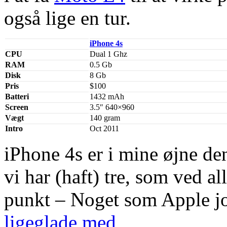
også lige en tur.
iPhone 4s
CPU
Dual 1 Ghz
RAM
0.5 Gb
Disk
8 Gb
Pris
$100
Batteri
1432 mAh
Screen
3.5″ 640×960
Vægt
140 gram
Intro
Oct 2011
iPhone 4s er i mine øjne de
vi har (haft) tre, som ved al
punkt – Noget som Apple jo
ligeglade med