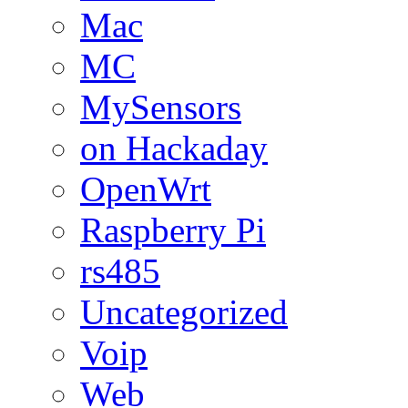
Mac
MC
MySensors
on Hackaday
OpenWrt
Raspberry Pi
rs485
Uncategorized
Voip
Web