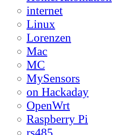
internet
Linux
Lorenzen
Mac
MC
MySensors
on Hackaday
OpenWrt
Raspberry Pi
rs485