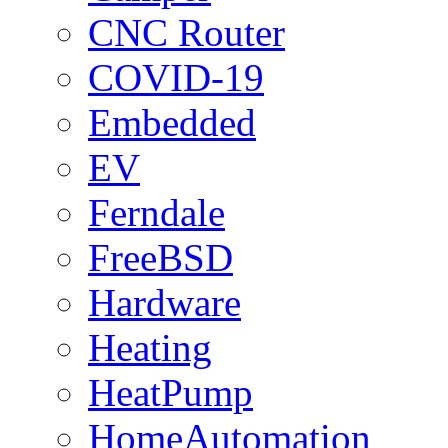
CNC Router
COVID-19
Embedded
EV
Ferndale
FreeBSD
Hardware
Heating
HeatPump
HomeAutomation