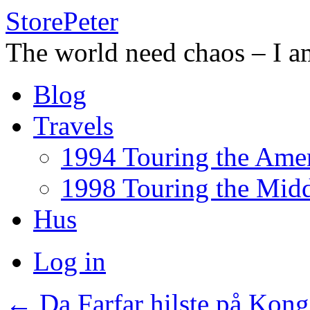
StorePeter
The world need chaos – I a
Skip
Blog
to
content
Travels
1994 Touring the Amer
1998 Touring the Midd
Hus
Log in
←
Da Farfar hilste på Kon