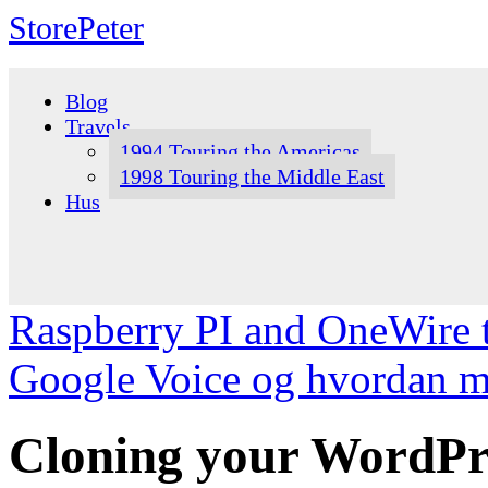
StorePeter
Skip
to
Blog
content
Travels
1994 Touring the Americas
1998 Touring the Middle East
Hus
Raspberry PI and OneWire 
Google Voice og hvordan 
Cloning your WordPre