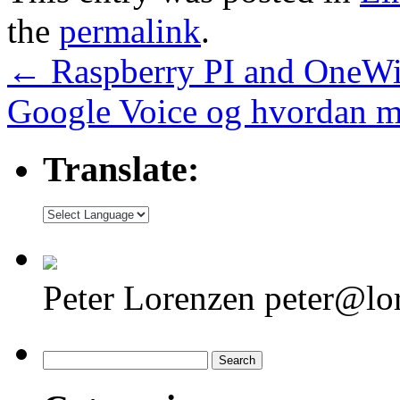
the
permalink
.
←
Raspberry PI and OneWir
Google Voice og hvordan 
Translate:
Peter Lorenzen peter@lo
Search
for: