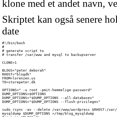
klone med et andet navn, ved
Skriptet kan også senere ho
date
#!/bin/bash

#

# generate script to

# transfer /var/www and mysql to backupserver

CLONE=1

BLOGS="peter deborah"

RHOST="blogdk"

FROM=lorenzen.us

TO=storepeter.dk

OPTIONS=" -u root -pmit-hemmelige-password"

DUMP_OPTIONS=$OPTIONS

DUMP_OPTIONS="$DUMP_OPTIONS --all-databases"

DUMP_OPTIONS="$DUMP_OPTIONS --flush-privileges"

sudo rsync -av --delete /var/www/wordpress $RHOST:/var/
mysqldump $DUMP_OPTIONS >/tmp/blog_mysqldump
