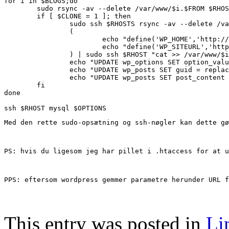
for i in $BLOGS;do

        sudo rsync -av --delete /var/www/$i.$FROM $RHOS
        if [ $CLONE = 1 ]; then

                sudo ssh $RHOSTS rsync -av --delete /va
                (

                        echo "define('WP_HOME','http://
                        echo "define('WP_SITEURL','http
                ) | sudo ssh $RHOST "cat >> /var/www/$i
                echo "UPDATE wp_options SET option_valu
                echo "UPDATE wp_posts SET guid = replac
                echo "UPDATE wp_posts SET post_content 
        fi

done

Med den rette sudo-opsætning og ssh-nøgler kan dette gø
PS: hvis du ligesom jeg har pillet i .htaccess for at u
PPS: eftersom wordpress gemmer parametre herunder URL f
This entry was posted in
Li