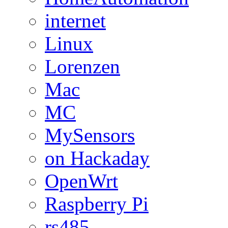
internet
Linux
Lorenzen
Mac
MC
MySensors
on Hackaday
OpenWrt
Raspberry Pi
rs485