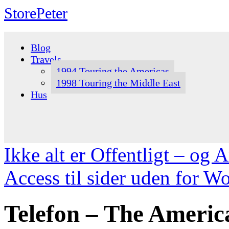
StorePeter
Skip
to
Blog
content
Travels
1994 Touring the Americas
1998 Touring the Middle East
Hus
Ikke alt er Offentligt – og
Access til sider uden for W
Telefon – The Ameri