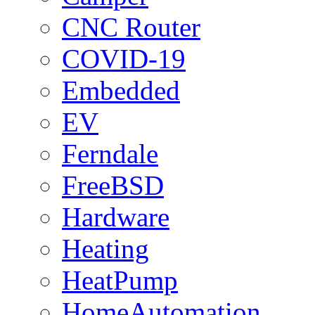
CNC Router
COVID-19
Embedded
EV
Ferndale
FreeBSD
Hardware
Heating
HeatPump
HomeAutomation