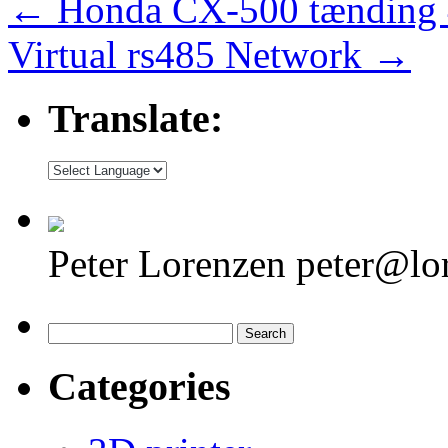
←
Honda CX-500 tænding 4
Virtual rs485 Network
→
Translate:
Peter Lorenzen peter@lo
Search
for:
Categories