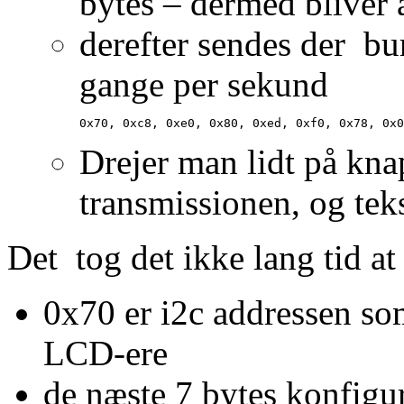
bytes – dermed bliver a
derefter sendes der bu
gange per sekund
0x70, 0xc8, 0xe0, 0x80, 0xed, 0xf0, 0x78, 0x0
Drejer man lidt på kna
transmissionen, og tek
Det tog det ikke lang tid at 
0x70 er i2c addressen so
LCD-ere
de næste 7 bytes konfig