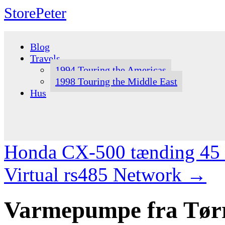
StorePeter
Skip
to
Blog
content
Travels
1994 Touring the Americas
1998 Touring the Middle East
Hus
Honda CX-500 tænding 45 å
Virtual rs485 Network
→
Varmepumpe fra Tør