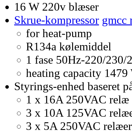
16 W 220v blæser
Skrue-kompressor
gmcc 
for heat-pump
R134a kølemiddel
1 fase 50Hz-220/230/
heating capacity 147
Styrings-enhed baseret p
1 x 16A 250VAC relæ
3 x 10A 125VAC relæ
3 x 5A 250VAC relæer