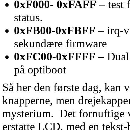
0xF000- 0xFAFF
– test 
status.
0xFB00-0xFBFF
– irq-v
sekundære firmware
0xFC00-0xFFFF
– DualB
på optiboot
Så her den første dag, kan v
knapperne, men drejekappe
mysterium. Det fornuftige v
erstatte LCD, med en tekst